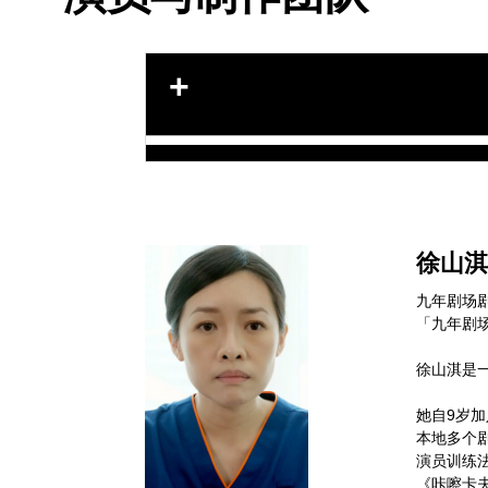
徐山淇 
九年剧场
「九年剧
徐山淇是
她自9岁
本地多个剧
演员训练
《咔嚓卡