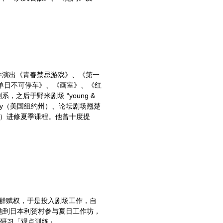
并演出《青春禁忌游戏》、《第一
单日不可停车》、《画室》、《红
后于野米剧场 “young &
mpany（美国纽约州）、论坛剧场翘楚
（法国巴黎）进修夏季课程。他曾十度提
为社群赋权，于是投入剧场工作，自
，他到日本利贺村参与夏日工作坊，
坊，研习「观点训练」。