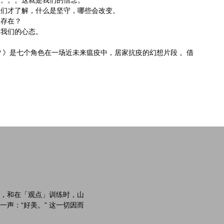
备。。。这就是我们的信念。
我们才了解，什么是坚守，哪些会改变。
中存在？
塑我们的心态。
？》是七个角色在一场近未来瘟疫中，居家抗疫的幻想片段 。借
，和在「观点」训练时，山
声：“好美。” 这一切因而