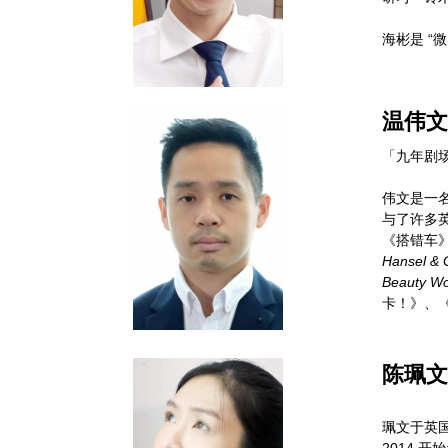
海彬是 “微
温伟文 
「九年剧
伟文是一
与了许多英
《搭错车
Hansel & 
Beauty Wo
卡！》、
陈珮文 
珮文于英
2014