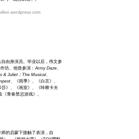
avilion.wordpress.com
名自由身演员。毕业以后，伟文参
日工作坊。他曾参演：
Army Daz
e、
 & Juliet：The Musical
、
mpest
、《雨季》、《白言》、
莎莎》、《画室》、《咔嚓卡夫
及《青春禁忌游戏》。
导师的启蒙下接触了表演，自
场）、《竹林七贤》（TOY肥料