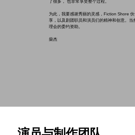
了很多， 也非常享受整个过程。
为此，我要感谢秀丽的灵感，Fiction Shore
享，以及剧团职员和演员们的精神和创意。当
理会的委约资助。
燊杰
演员与制作团队