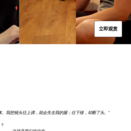
立即观赏
体。我把镜头往上调，就会失去我的腿；往下移，却断了头。”
人？