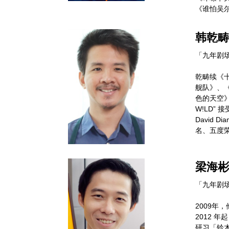
《谁怕吴尔
韩乾畴
「九年剧
乾畴续《
舰队》、
色的天空》
W!LD” 
David 
名、五度荣
梁海彬 
「九年剧
2009年
2012 
研习「铃木