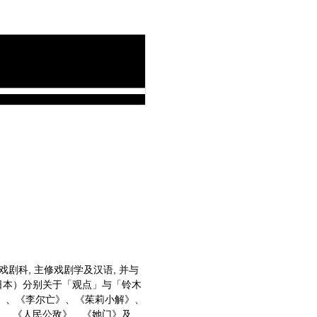
科, 主修戏剧学及汉语, 并与
（日本）分别关于「观点」与「铃木
》、《李尔亡》、《茱莉小解》、
》、《人民公敌》、《她门》及