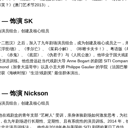
莊立權
芙？》(澳门艺术节2013）。
短片制作：
Fiction Shore Pte Ltd
 — 饰演 SK
顾加民
场演员组合」创建及核心组员
梁颖弘
吴凡豪
十二怒汉》之后，加入了九年剧场演员组合，成为创建及核心成员之一，
《浮世/德》、《李尔亡》、《茱莉小解》、《咔嚓卡夫卡！》、粤语版《
影片歌曲
、《赤鬼》、《底层》、《伪君子》与《人民公敌》。他毕业于国大戏剧系，之
“Alone”
接受演员训练。他也曾远赴当代戏剧大导 Anne Bogart 的剧团 SITI Co
Written by Billy Steinberg and Tom Kelly;
Diamond（加拿大温哥华）以及小丑大师 Philippe Gaulier 的学院
Performed by Heart.
获《海峡时报》“生活!戏剧奖” 最佳群体演出。
项目
支持
— 饰演 Nickson
场演员组合」创建及核心组员
，他在戏剧盒的青年支部 “艺树人” 受训，亲身体验剧场如何激发思考，
年起，在九年剧场进行长期性、定期性、且有系统性的演员训练。2014 年
忠志演员训练法」。他也在2018年参与美国的 SITI 剧团的夏日工作