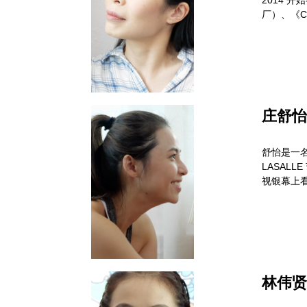
厂）、《Ch
庄舒怡 
舒怡是一
LASAL
视银幕上
林伟贤 