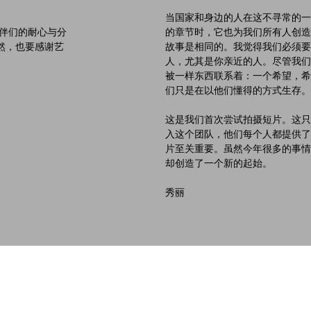
当国家和身边的人在这不寻常的一
 伙伴们的耐心与分
的章节时，它也为我们所有人创造
然，也要感谢艺
故事是相同的。我觉得我们必须要
人，尤其是你亲近的人。尽管我们
被一样东西联系着：一个希望，希
们只是在以他们懂得的方式生存。
这是我们首次尝试拍摄短片。这只
入这个团队，他们每个人都提供了
片至关重要。虽然今年很多的事情
却创造了一个新的起始。
秀丽