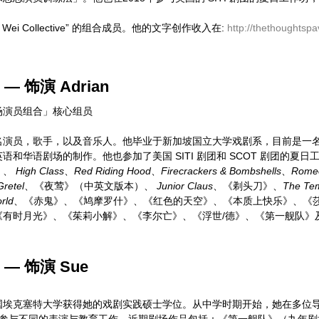
 Wei Collective” 的组合成员。他的文字创作收入在:
http://thethoughtsp
— 饰演 Adrian
场演员组合」核心组员
名演员，歌手，以及音乐人。他毕业于新加坡国立大学戏剧系，目前是一
语和华语剧场的制作。他也参加了美国 SITI 剧团和 SCOT 剧团的夏
》、
High Class
、
Red Riding Hood
、
Firecrackers & Bombshells
、
Romeo
Gretel
、《夜莺》（中英文版本）、
Junior Claus
、《剃头刀》、
The Te
rld
、《赤鬼》、《鸠摩罗什》、《红色的天空》、《本质上快乐》、《
《有时月光》、《茱莉小解》、《李尔亡》、《浮世/德》、《第一舰队》
— 饰演 Sue
国埃克塞特大学获得她的戏剧实践硕士学位。从中学时期开始，她在多位
 开始参与不同的表演与教育工作。近期剧场作品包括：《第一舰队》（九年剧