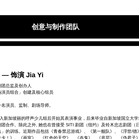
创意与制作团队
联合导演：
谢燊杰
邬秀丽
— 饰演 Jia Yi
剧本：
剧团总监及创办人
谢燊杰
场演员组合」创建及核心组员
邬秀丽
与演员们集体创作
一名演员、监制、剧场导师。
监制：
加入新加坡丽的呼声少儿组后开始其表演事业，后来毕业自新加坡国立大学戏剧
徐山淇
团合作。除此之外, 她也在曾接受 SITI 剧团（纽约）及铃木忠志剧团
法」的训练。近期作品包括《青春禁忌游戏》、《第一舰队》、《浮世/德
音乐创作和音效设计：
夫卡！》、《画室》、《红色的天空》、《赤鬼》、《底层》、《伪君子