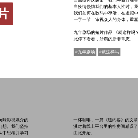
当瘟疫再次袭击，我们将做好准
当疫情侵蚀我们的基本人性时，
片
我们如何在数码中存活，在虚拟
一字一节，审视众人的身体，重
九年剧场的短片作品 《就这样吗
此停下看看，所谓的新非常态。
#九年剧场
#就这样吗
玩味影视媒介的
一杯咖啡，一篇《纽约客》的文章
幻想。我们坚持
淇对着线上平台里的空房间感叹了一
从中思考并学习
由此开始。