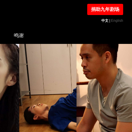
捐助九年剧场
中文
|
English
鸣谢