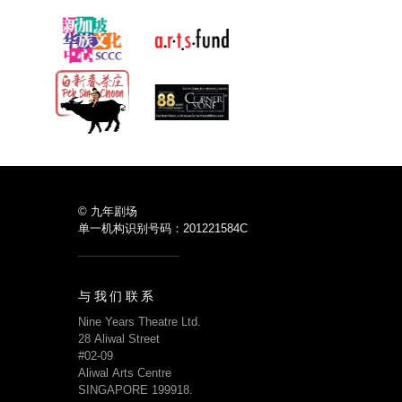
«
»
© 九年剧场
单一机构识别号码：201221584C
与我们联系
Nine Years Theatre Ltd.
28 Aliwal Street
#02-09
Aliwal Arts Centre
SINGAPORE 199918.
(+65) 6443 7740
admin@nineyearstheatre.com