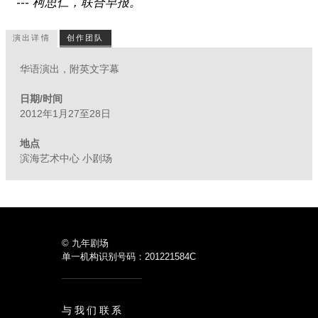
--- 柯思仁，联合早报。
演出详情
创作团队
华语演出，附英文字幕
日期/时间
2012年1月27至28日
地点
滨海艺术中心 小剧场
© 九年剧场
单一机构识别号码：201221584C
与我们联系