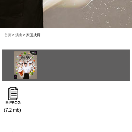
首页
>
演出
> 家囝成厨
(7.2 mb)