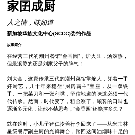
家囝成厨
人之情，味如道
新加坡华族文化中心(SCCC)委约作品
故事简介
在经营三代的潮州餐馆“金香园”，炉火旺，汤滚热，
但最滚烫的还是刘家父子的脾气！
刘大金，这家传承三代的潮州菜馆掌舵人，凭着一手
好厨艺，几十年来稳坐“厨房霸主”宝座，以一双铁
手、一把菜刀和一张利嘴，坚信地道的味道必须一代
代传承。然而，时代变了，租金涨了，顾客的口味也
逐渐多元化，让他不禁思考，“金香园”还能撑多久？
就在这时，小儿子智仁拎着行李回来了——从米其林
星级餐厅副主厨的光鲜舞台，踏回这间油烟味十足的