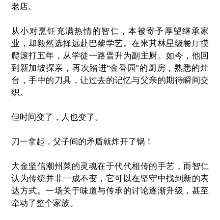
老店。
从小对烹饪充满热情的智仁，本被寄予厚望继承家
业，却毅然选择远赴巴黎学艺。在米其林星级餐厅摸
爬滚打五年，从学徒一路晋升为副主厨。如今，他回
到新加坡探亲，再次踏进“金香园”的厨房，熟悉的灶
台，手中的刀具，让过去的记忆与父亲的期待瞬间交
织。
但时间变了，人也变了。
刀一拿起，父子间的矛盾就炸开了锅！
大金坚信潮州菜的灵魂在于代代相传的手艺，而智仁
认为传统并非一成不变，它可以在坚守中找到新的表
达方式。一场关于味道与传承的讨论逐渐升级，甚至
牵动了整个家族。