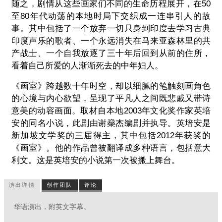
随之，剧情从这些画家们不同的生命历程展开，在50
至80年代动荡的本地时局下交织成一连串引人的故
事。其中包括了一个放弃一切只身到印度去学习古典
印度声乐的歌者、一个永远消失在马来亚森林里的共
产战士、一个自我放逐了三十年后回到从前的住所，
看着自己所爱的人渐渐死去的中年妇人。
《画室》跨越数十年时空，却以细腻的笔触刻画角色
的心境与内心欲望，呈现了平凡人之间既悲戚又带诗
意美的动容画面。取材自本地2003年文化奖作家英培
安的同名小说，此剧由谢燊杰编剧并执导。英培安是
新加坡文学奖的三届得主，其中包括2012年获奖的
《画室》。他的作品曾被翻译成多种语言，包括意大
利文。这是英培安的小说第一次被搬上舞台。
演出详情
创作团队
评论
华语演出，附英文字幕。