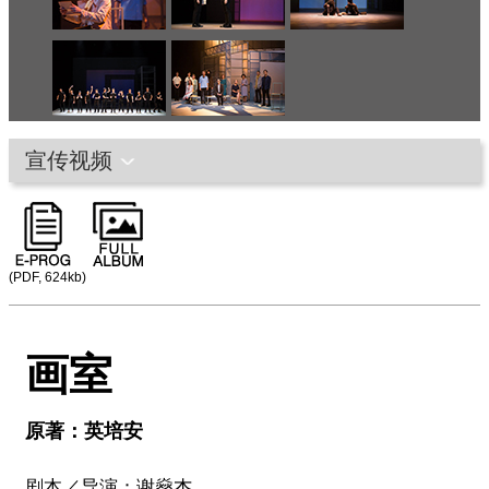
宣传视频
(PDF, 624kb)
画室
原著：英培安
剧本／导演：谢燊杰