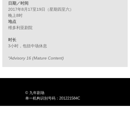
日期／时间
2017年8月17至19日（星期四至六）
晚上8时
地点
维多利亚剧院
时长
3小时，包括中场休息
*Advisory 16 (Mature Content)
© 九年剧场
单一机构识别号码：201221584C
与我们联系
Nine Years Theatre Ltd.